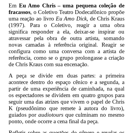
Em
Eu Amo Chris – uma pequena coleção de
fracassos
, o Coletivo Teatro Dodecafônico propõe
uma reação ao livro
Eu Amo Dick
, de Chris Kraus
(1997). Para o Coletivo, reagir a uma obra
significa responder a ela, deixar-se inspirar ou
atravessar pela obra de outra artista, somando
novas camadas à referência original. Reagir se
configura como uma conversa com a artista de
referência, como se o grupo prolongasse a criação
de Chris Kraus com sua encenação.
A peça se divide em duas partes: a primeira
acontece dentro do espaço cênico e a segunda, a
partir de uma experiência de caminhada, na qual
os espectadores se dividem em quatro grupos para
seguir uma das atrizes que vivem o papel de Chris
K (pseudônimo que remete à autora do livro),
guiados por
audiotours
que culminam no
mesmo
ponto, onde ocorre a cena final da peça.
Refletir sobre as questões de gênero e revelar os