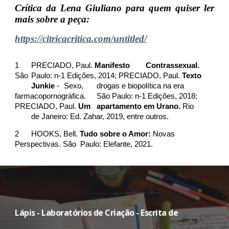
Crítica da Lena Giuliano para quem quiser ler
mais sobre a peça:
https://citricacritica.com/untitled/
1
PRECIADO, Paul.
Manifesto
Contrassexual.
São
Paulo: n-1 Edições, 2014; PRECIADO, Paul.
Texto
Junkie
-
Sexo,
drogas e biopolítica na era
farmacopornográfica.
São Paulo: n-1 Edições, 2018;
PRECIADO, Paul.
Um
apartamento em Urano.
Rio
de Janeiro: Ed. Zahar, 2019, entre outros.
2
HOOKS, Bell.
Tudo sobre o Amor:
Novas
Perspectivas. São
Paulo: Elefante, 2021.
L
ápis - Laboratórios de Criação - Escrita de