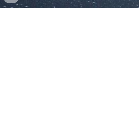
A VER MUNDOS AINDA
U
ma performance d
o grupo POEMÁTRIO
,
apresentada no evento
DEPOIS DO NORMAL,
REINVENTAR O REAL - 1o Encontro de Produção
Literária em Oficinas/LÁPIS (23 a 26/8/2021)
Lulu: sintetizador
Marconi Lovisi: contrabaixo
Rafael Lovisi: escrita e vocal