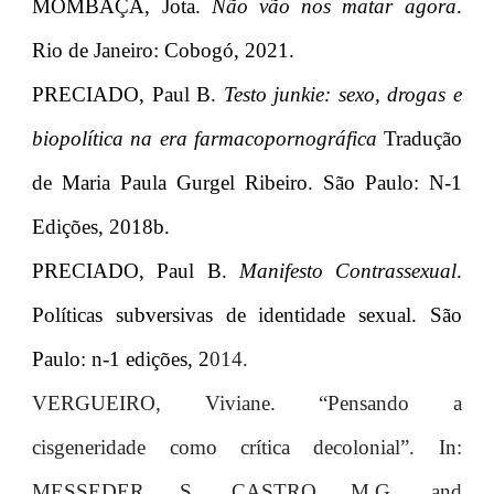
MOMBAÇA, Jota.
Não vão nos matar agora
.
Rio de Janeiro: Cobogó, 2021.
PRECIADO, Paul B.
Testo junkie: sexo, drogas e
biopolítica na era farmacopornográfica
Tradução
de Maria Paula Gurgel Ribeiro. São Paulo: N-1
Edições, 2018b.
PRECIADO, Paul B.
Manifesto Contrassexual
.
Políticas subversivas de identidade sexual. São
Paulo: n-1 edições, 2
014.
VERGUEIRO, Viviane. “Pensando a
cisgeneridade como crítica decolonial”. In:
MESSEDER, S., CASTRO, M.G., and