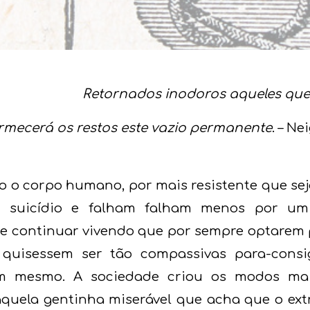
Retornados inodoros aqueles qu
 restos este vazio permanente
. – Ne
 o corpo humano, por mais resistente que seja,
 suicídio e falham falham menos por um
de continuar vivendo que por sempre optarem
 quisessem ser tão compassivas para-consig
m mesmo. A sociedade criou os modos mais
daquela gentinha miserável que acha que o ex