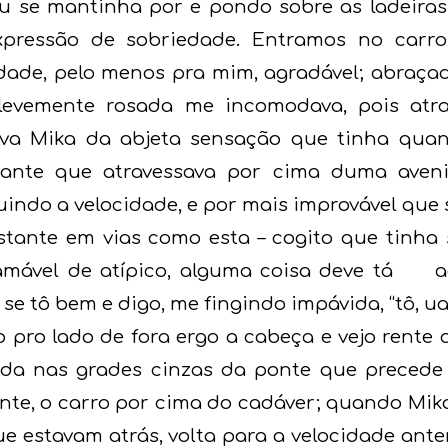
éu se mantinha por e pondo sobre as ladeira
pressão de sobriedade. Entramos no carro
ade, pelo menos pra mim, agradável; abraça
 levemente rosada me incomodava, pois atr
ava Mika da abjeta sensação que tinha quan
tante que atravessava por cima duma aven
nuindo a velocidade, e por mais improvável que 
tante em vias como esta – cogito que tinha
hamável de atípico, alguma coisa deve tá a
e tô bem e digo, me fingindo impávida, “tô, uai”
o pro lado de fora ergo a cabeça e vejo rent
rada nas grades cinzas da ponte que precede
ente, o carro por cima do cadáver; quando Mik
que estavam atrás, volta para a velocidade ant