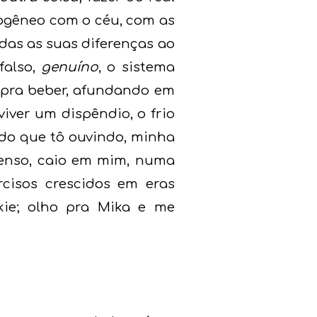
mogêneo com o céu, com as
das as suas diferenças ao
falso,
genuíno
, o sistema
 pra beber, afundando em
iver um dispêndio, o frio
udo que tô ouvindo, minha
ntenso, caio em mim, numa
rcisos crescidos em eras
nkie; olho pra Mika e me