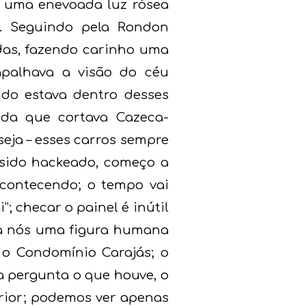
s uma enevoada luz rósea
. Seguindo pela Rondon
das, fazendo carinho uma
apalhava a visão do céu
do estava dentro desses
ida que cortava Cazeca-
seja – esses carros sempre
 sido hackeado, começo a
contecendo; o tempo vai
; checar o painel é inútil
e a nós uma figura humana
 o Condomínio Carajás; o
a pergunta o que houve, o
erior; podemos ver apenas