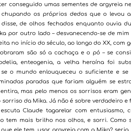
 ter conseguido umas sementes de argyreia ne
l chupando os próprios dedos que o levou 
le disse, de olhos fechados enquanto ouvia d
ika por outro lado – desvanecendo-se de mim
eita no início do século, ao longo do XX, com 
 sobraram são só a cachaça e o pó – se con
delia, enteogenia, a velha heroína foi sub
 se o mundo enlouqueceu o suficiente e se
minadas paradas que fariam alguém se estr
entira, mas pelo menos os sorrisos eram gen
o sorriso da Mika. Já não é sobre verdadeiro e
la escuta Claude tagarelar com entusiasmo, 
tem mais brilho nos olhos, e sorri. Como se
que ele tem, usar argyreia com a Mika? seria