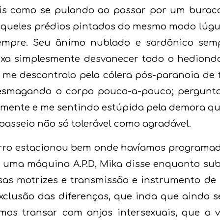
s como se pulando ao passar por um buraco 
aqueles prédios pintados do mesmo modo lúgu
empre. Seu ânimo nublado e sardônico sem
xa simplesmente desvanecer todo o hediondo
 me descontrolo pela cólera pós-paranoia de f
smagando o corpo pouco-a-pouco; pergunta 
almente e me sentindo estúpida pela demora qu
passeio não só tolerável como agradável.
arro estacionou bem onde havíamos programad
ha uma máquina A.P.D, Mika disse enquanto sub
sas motrizes e transmissão e instrumento d
xclusão das diferenças, que inda que ainda 
os transar com anjos intersexuais, que a v