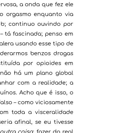
rvosa, a onda que fez ele
ao orgasmo enquanto via
ub; continuo ouvindo por
 – tá fascinada; penso em
galera usando esse tipo de
siderarmos benzos drogas
stituída por opioides em
 não há um plano global
anhar com a realidade; a
uínos. Acho que é isso, o
 falso – como viciosamente
com toda a visceralidade
ria afinal, se eu tivesse
outra coisa
; fazer do real