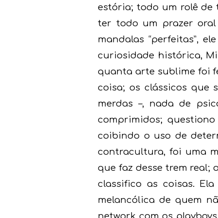
estória; todo um rolê de
ter todo um prazer ora
mandalas “perfeitas”, e
curiosidade histórica, M
quanta arte sublime foi f
coisa; os clássicos que
merdas –, nada de psico
comprimidos; questiono
coibindo o uso de deter
contracultura, foi uma m
que faz desse trem real; 
classifico as coisas. E
melancólica de quem não 
network com os playboys 