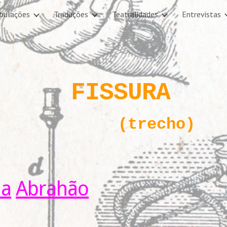
abulações
Traduções
Teatralidades
Entrevistas
ip to main content
Skip to navigat
FISSURA
(trecho)
na
Abrahão