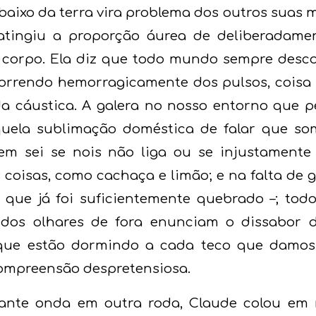
ixo da terra vira problema dos outros suas mor
 atingiu a proporção áurea de deliberadame
 corpo. Ela diz que todo mundo sempre desc
orrendo hemorragicamente dos pulsos, coisa
da cáustica. A galera no nosso entorno que p
aquela sublimação doméstica de falar que s
nem sei se nois não liga ou se injustamente
coisas, como cachaça e limão; e na falta de 
z que já foi suficientemente quebrado –; tod
dos olhares de fora enunciam o dissabor do
 que estão dormindo a cada teco que damos
compreensão despretensiosa.
tante onda em outra roda, Claude colou em 