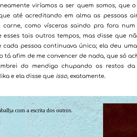
neamente viríamos a ser quem somos, que o 
que até acreditando em alma as pessoas ai
a carne, como vísceras saindo pra fora num
re esses tais outros tempos, mas disse que n
ue cada pessoa continuava única; ela deu uma
ão tá afim de me convencer de nada, que só a
mbrei do mendigo chupando os restos da 
ka e ela disse que
isso
, exatamente.
rabalha com a escrita dos outros.